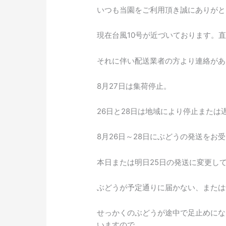
ぶ
いつも当園をご利用頂き誠にありがと
ど
う
現在台風10号が近づいております。
発
送
それに伴い配送業者の方より連絡があ
に
つ
8月27日は集荷停止。
い
て
26日と28日は地域により停止または
8月26日～28日にぶどうの発送を
本日または明日25日の発送に変更し
ぶどうが予定通りに届かない、または
せっかくのぶどうが途中で足止めにな
いますので