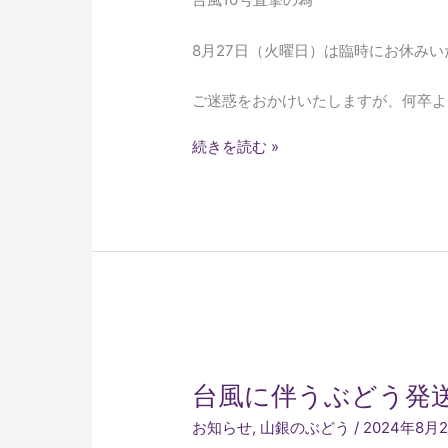
の
お
8月27日（火曜日）は臨時にお休みい
知
ら
ご迷惑をおかけいたしますが、何卒よ
せ
続きを読む »
台
風
台風に伴うぶどう発
に
伴
お知らせ
,
山銀のぶどう
/
2024年8月
う