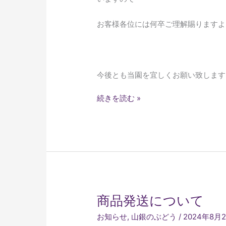
お客様各位には何卒ご理解賜りますよ
今後とも当園を宜しくお願い致します
続きを読む »
商
商品発送について
品
お知らせ
,
山銀のぶどう
/
2024年8月
発