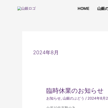
内
容
HOME
山銀
を
ス
キ
ッ
プ
2024年8月
臨
臨時休業のお知らせ
時
お知らせ
,
山銀のぶどう
/
2024年8月
休
業
台風10号直撃の為