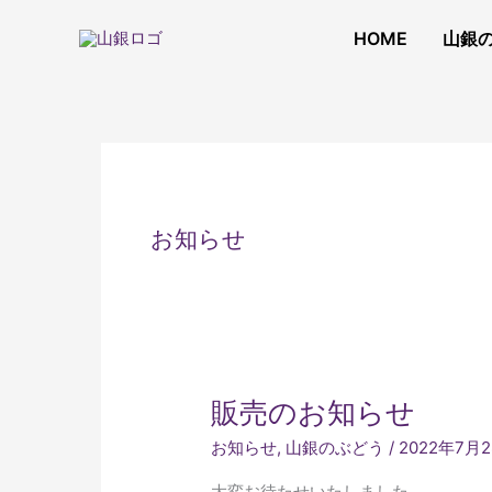
内
容
HOME
山銀
を
ス
キ
ッ
プ
お知らせ
販
販売のお知らせ
売
お知らせ
,
山銀のぶどう
/
2022年7月
の
お
大変お待たせいたしました。