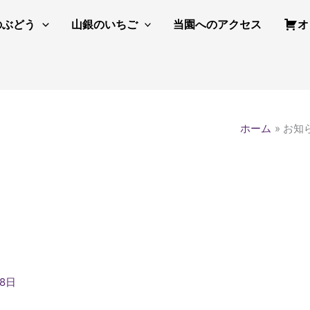
のぶどう
山銀のいちご
当園へのアクセス
オ
ホーム
お知
28日