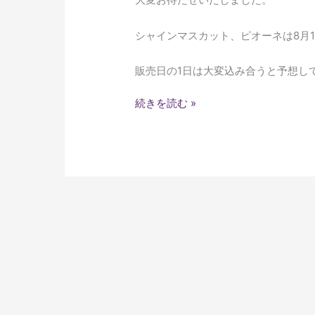
知
ら
シャインマスカット、ピオーネは8月
せ
販売日の1日は大変込み合うと予想し
続きを読む »