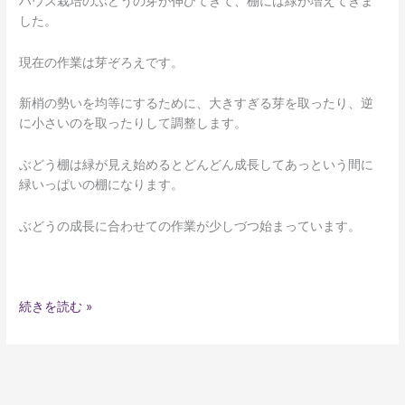
ハウス栽培のぶどうの芽が伸びてきて、棚には緑が増えてきま
の
した。
芽
が
現在の作業は芽ぞろえです。
伸
び
新梢の勢いを均等にするために、大きすぎる芽を取ったり、逆
て
に小さいのを取ったりして調整します。
き
ま
ぶどう棚は緑が見え始めるとどんどん成長してあっという間に
し
緑いっぱいの棚になります。
た
ぶどうの成長に合わせての作業が少しづつ始まっています。
続きを読む »