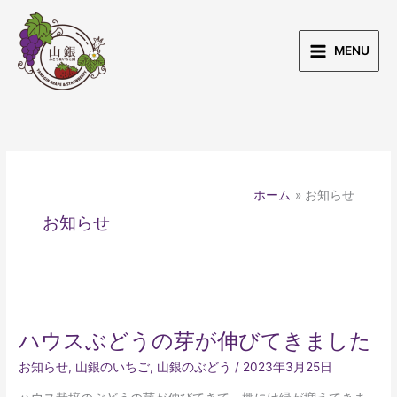
内
容
を
MENU
ス
キ
ッ
プ
ホーム
お知らせ
お知らせ
ハ
ウ
ハウスぶどうの芽が伸びてきました
ス
ぶ
お知らせ
,
山銀のいちご
,
山銀のぶどう
/
2023年3月25日
ど
う